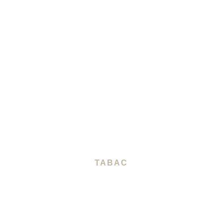
TABAC
Le Saint-Anne